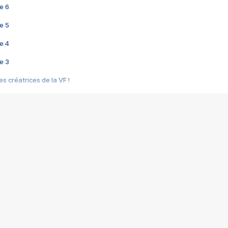
e 6
e 5
e 4
e 3
s créatrices de la VF !
e 2
e 1
e Mektoub My Love arrive enfin ! Rencontre avec Shaïn Boumedine et Sal
i : après Toni en famille
elle réalise le bouleversant Dites lui que je l'aime
ais ! Rencontre autour de Vie privée de Rebecca Zlotowski
 de Marguerite, Grave... Rencontre avec Ella Rumpf
 Les Rêveurs, un film intime sur la santé mentale